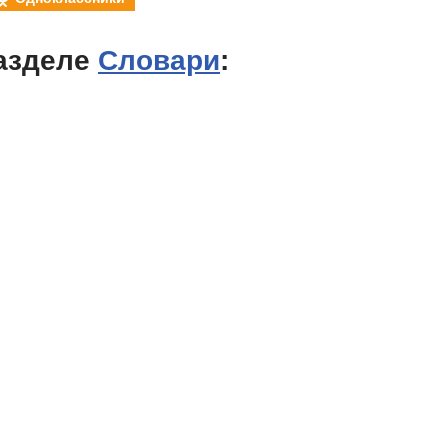
азделе
Словари
: