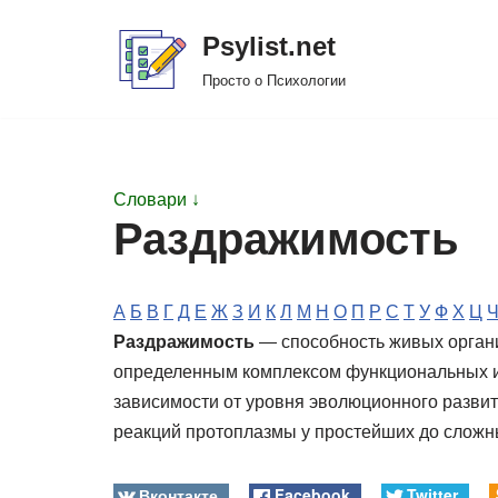
Psylist.net
Перейти
Просто о Психологии
к
содержимому
Словари ↓
Раздражимость
А
Б
В
Г
Д
Е
Ж
З
И
К
Л
М
Н
О
П
Р
С
Т
У
Ф
Х
Ц
Раздражимость
— способность живых орган
определенным комплексом функциональных и 
зависимости от уровня эволюционного разви
реакций протоплазмы у простейших до сложн
Вконтакте
Facebook
Twitter