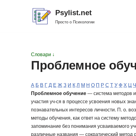
Psylist.net
Перейти
Просто о Психологии
к
содержимому
Словари ↓
Проблемное обу
А
Б
В
Г
Д
Е
Ж
З
И
К
Л
М
Н
О
П
Р
С
Т
У
Ф
Х
Ц
Проблемное обучение
— система методов и
участия уч-ся в процессе усвоения новых зн
познавательных интересов личности. П. о. во
методы обучения, как ответ на систему метод
запоминание без понимания усваиваемого уче
различные названия — сократический метод о