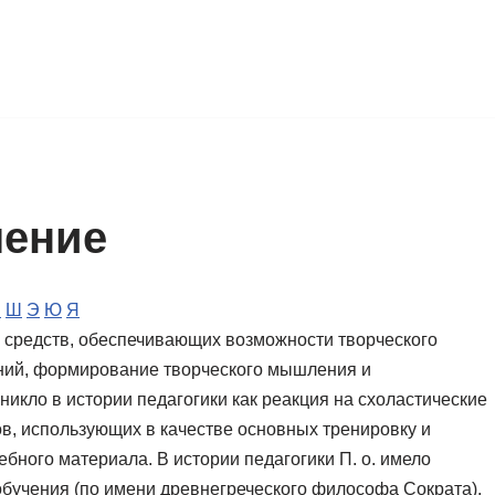
чение
Ч
Ш
Э
Ю
Я
 средств, обеспечивающих возможности творческого
аний, формирование творческого мышления и
зникло в истории педагогики как реакция на схоластические
ов, использующих в качестве основных тренировку и
бного материала. В истории педагогики П. о. имело
бучения (по имени древнегреческого философа Сократа),