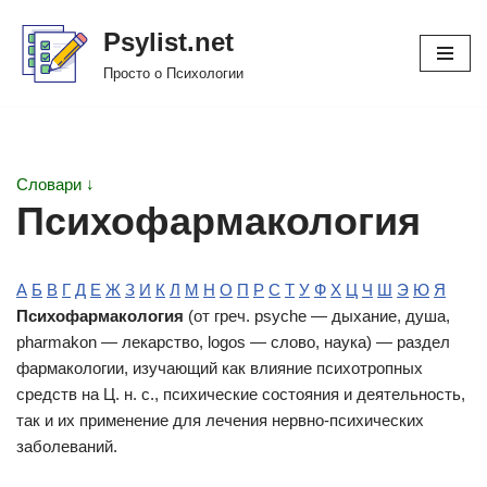
Psylist.net
Перейти
Просто о Психологии
к
содержимому
Словари ↓
Психофармакология
А
Б
В
Г
Д
Е
Ж
З
И
К
Л
М
Н
О
П
Р
С
Т
У
Ф
Х
Ц
Ч
Ш
Э
Ю
Я
Психофармакология
(от греч. psyche — дыхание, душа,
pharmakon — лекарство, logos — слово, наука) — раздел
фармакологии, изучающий как влияние психотропных
средств на Ц. н. с., психические состояния и деятельность,
так и их применение для лечения нервно-психических
заболеваний.