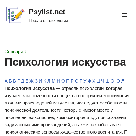
Psylist.net
Перейти
Просто о Психологии
к
содержимому
Словари ↓
Психология искусства
А
Б
В
Г
Д
Е
Ж
З
И
К
Л
М
Н
О
П
Р
С
Т
У
Ф
Х
Ц
Ч
Ш
Э
Ю
Я
Психология искусства
— отрасль психологии, которая
изучает закономерности процесса восприятия и понимания
людьми произведений искусства, исследует особенности
психической деятельности, которые имеют место у
писателей, живописцев, композиторов и т.д. при создании
задуманных ими произведений, а также разрабатывает
психологические вопросы художественного воспитания. П.