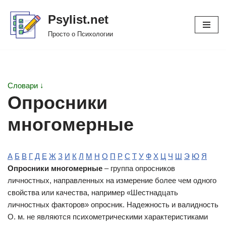
Psylist.net
Перейти
Просто о Психологии
к
содержимому
Словари ↓
Опросники
многомерные
А
Б
В
Г
Д
Е
Ж
З
И
К
Л
М
Н
О
П
Р
С
Т
У
Ф
Х
Ц
Ч
Ш
Э
Ю
Я
Опросники многомерные
– группа опросников
личностных, направленных на измерение более чем одного
свойства или качества, например «Шестнадцать
личностных факторов» опросник. Надежность и валидность
О. м. не являются психометрическими характеристиками