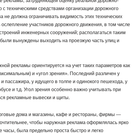
е рекламы, затрудняющей оценку реальной дорожно-
о с техническими средствами организации дорожного
а не должна ограничивать видимость этих технических
 ослепление участников дорожного движения, в том числе
строений инженерных сооружений; располагаться таким
 были вынуждены выходить на проезжую часть улиц и
ой рекламы ориентируется на учет таких параметров как
максимальным) и «угол зрения». Последний различен у
 и пассажира, у идущего в толпе и одинокого пешехода, у
бусе и т.д. Угол зрения особенно важно учитывать при
ься рекламные вывески и щиты.
рговые дома и магазины, кафе и рестораны, фирмы —
почтительнее, чтобы наружная реклама оформлялась ярко
е часы, была предельно проста быстро и легко