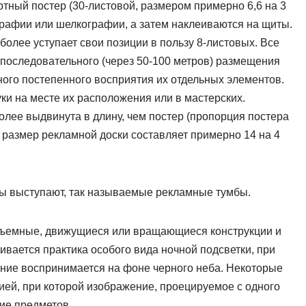
тный постер (30-листовой, размером примерно 6,6 на 3
рафии или шелкографии, а затем наклеиваются на щиты.
олее уступает свои позиции в пользу 8-листовых. Все
последовательного (через 50-100 метров) размещения
ого постепенного восприятия их отдельных элементов.
ки на месте их расположения или в мастерских.
лее выдвинута в длину, чем постер (пропорция постера
ый размер рекламной доски составляет примерно 14 на 4
ы выступают, так называемые рекламные тумбы.
бъемные, движущиеся или вращающиеся конструкции и
вается практика особого вида ночной подсветки, при
ение воспринимается на фоне черного неба. Некоторые
ей, при которой изображение, проецируемое с одного
тие предметов.