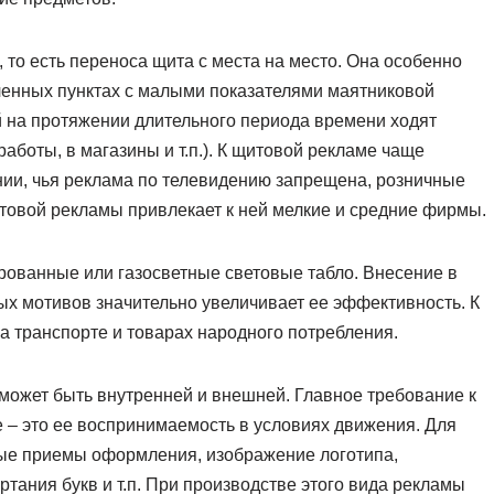
 то есть переноса щита с места на место. Она особенно
енных пунктах с малыми показателями маятниковой
ей на протяжении длительного периода времени ходят
аботы, в магазины и т.п.). К щитовой рекламе чаще
нии, чья реклама по телевидению запрещена, розничные
товой рекламы привлекает к ней мелкие и средние фирмы.
рованные или газосветные световые табло. Внесение в
х мотивов значительно увеличивает ее эффективность. К
а транспорте и товарах народного потребления.
 может быть внутренней и внешней. Главное требование к
– это ее воспринимаемость в условиях движения. Для
ые приемы оформления, изображение логотипа,
тания букв и т.п. При производстве этого вида рекламы