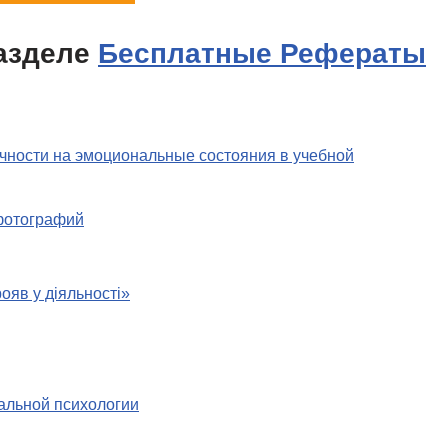
азделе
Бесплатные Рефераты
чности на эмоциональные состояния в учебной
 фотографий
рояв у діяльності»
альной психологии