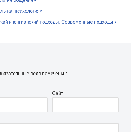
ология общения»
альная психология»
ский и юнгианский подходы. Современные подходы к
бязательные поля помечены
*
Сайт