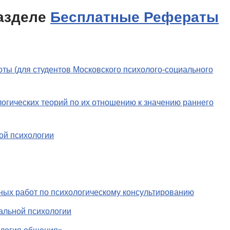
азделе
Бесплатные Рефераты
ы (для студентов Московского психолого-социального
гических теорий по их отношению к значению раннего
ой психологии
ных работ по психологическому консультированию
альной психологии