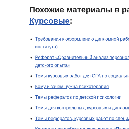
Похожие материалы в р
Курсовые
:
Требования к оформлению дипломной работ
института)
Реферат «Сравнительный анализ персоноло
детского опыта»
Темы курсовых работ для СГА по социальн
Кому и зачем нужна психотерапия
Темы рефератов по детской психологии
Темы для контрольных, курсовых и диплом
Темы рефератов, курсовых работ по специ