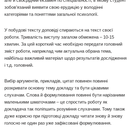
але й своєрідний екзамен по спеціальності, в якому студент
зобов’язаний виявити свою ерудицію у володінні
категоріями та поняттями загальної психології.
У побудові тексту доповіді спираються на текст своєї
роботи. Тривалість виступу загалом обмежена – 10-15
хвилин. За цей короткий час необхідно передати головний
зміст роботи, наприклад чим актуальна обрана тема,
найбільш важливий матеріал щодо результатів дослідження
і т.д. головний.
Вибір аргументів, прикладів, цитат повинен повинні
розкривати основну тему докладу та бути цікавими
слухачам. Слова й формулювання повинні бути нарізаними
маленькими шматочками – це спростить роботу як
докладача так поліпшить розуміння слухачами. Тому також
дуже корисно при підготовці докладу читати знову й знову
голосно не один раз уже зафіксовані формулювання.