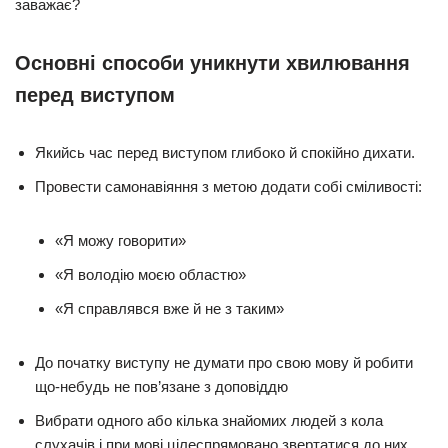
заважає?
Основні способи уникнути хвилювання
перед виступом
Якийсь час перед виступом глибоко й спокійно дихати.
Провести самонавіяння з метою додати собі сміливості:
«Я можу говорити»
«Я володію моєю областю»
«Я справлявся вже й не з таким»
До початку виступу не думати про свою мову й робити
що-небудь не пов’язане з доповіддю
Вибрати одного або кілька знайомих людей з кола
слухачів і при мові цілеспрямовано звертатися до них