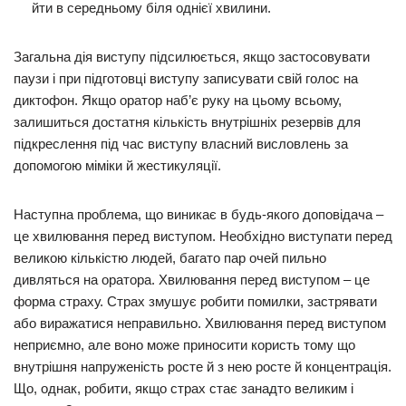
йти в середньому біля однієї хвилини.
Загальна дія виступу підсилюється, якщо застосовувати
паузи і при підготовці виступу записувати свій голос на
диктофон. Якщо оратор наб’є руку на цьому всьому,
залишиться достатня кількість внутрішніх резервів для
підкреслення під час виступу власний висловлень за
допомогою міміки й жестикуляції.
Наступна проблема, що виникає в будь-якого доповідача –
це хвилювання перед виступом. Необхідно виступати перед
великою кількістю людей, багато пар очей пильно
дивляться на оратора. Хвилювання перед виступом – це
форма страху. Страх змушує робити помилки, застрявати
або виражатися неправильно. Хвилювання перед виступом
неприємно, але воно може приносити користь тому що
внутрішня напруженість росте й з нею росте й концентрація.
Що, однак, робити, якщо страх стає занадто великим і