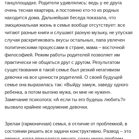
танцплощадке. Родители удивлялись: ведь у ее друга
очень тесная квартира, и постоянно кто-то из родных
находится дома. Дальнейшая беседа показала, что
эмоциональная жизнь в семье вообще отсутствует: все
читают разные книги и слушают разную музыку, не упуская
случая раскритиковать вкусы остальных, папа увлечен
политическими процессами в стране, мама – восточной
философией. Режим работы родителей позволяет им
практически не общаться друг с другом. Результатом
существования в такой семье был резкий негативизм
девочки на все ценности родителей. О своей будущей
семье она выразилась так: «Выйду замуж, заведу одного
ребенка, а потом выгоню мужа, он мне не нужен».
Замечание психолога: «А если ты его будешь любить?»
вызвало крайнее недоумение девочки.
Зрелая (гармоничная) семья, в отличие от проблемной, в
состоянии решить все задачи конструктивно. Развод – это
период, когда приходится решать сразу много проблем,