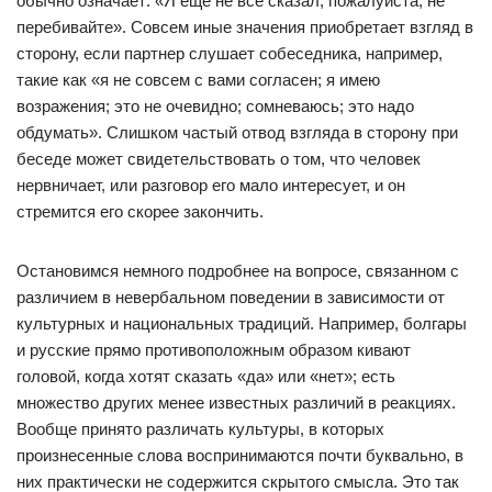
обычно означает: «Я еще не все сказал, пожалуйста, не
перебивайте». Совсем иные значения приобретает взгляд в
сторону, если партнер слушает собеседника, например,
такие как «я не совсем с вами согласен; я имею
возражения; это не очевидно; сомневаюсь; это надо
обдумать». Слишком частый отвод взгляда в сторону при
беседе может свидетельствовать о том, что человек
нервничает, или разговор его мало интересует, и он
стремится его скорее закончить.
Остановимся немного подробнее на вопросе, связанном с
различием в невербальном поведении в зависимости от
культурных и национальных традиций. Например, болгары
и русские прямо противоположным образом кивают
головой, когда хотят сказать «да» или «нет»; есть
множество других менее известных различий в реакциях.
Вообще принято различать культуры, в которых
произнесенные слова воспринимаются почти буквально, в
них практически не содержится скрытого смысла. Это так