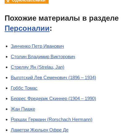
Похожие материалы в разделе
Персоналии
:
Зинченко Петр Иванович
Столин Владимир Викторович
Стреляу Ян (Strelau, Jan)
Выготский Лев Семенович (1896 – 1934)
Гоббс Томас
Беррес Фредерик Скиннер (1904 – 1990)
Жан Пиаже
Роршах Германн (Rorschach Hermann)
Ламетри Жюльен Офре Де