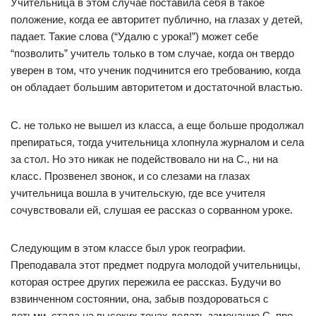
Учительница в этом случае поставила себя в такое
положение, когда ее авторитет публично, на глазах у детей,
падает. Такие слова (“Удалю с урока!”) может себе
“позволить” учитель только в том случае, когда он твердо
уверен в том, что ученик подчинится его требованию, когда
он обладает большим авторитетом и достаточной властью.
С. не только не вышел из класса, а еще больше продолжал
препираться, тогда учительница хлопнула журналом и села
за стол. Но это никак не подействовало ни на С., ни на
класс. Прозвенел звонок, и со слезами на глазах
учительница вошла в учительскую, где все учителя
сочувствовали ей, слушая ее рассказ о сорванном уроке.
Следующим в этом классе был урок географии.
Преподавала этот предмет подруга молодой учительницы,
которая острее других пережила ее рассказ. Будучи во
взвинченном состоянии, она, забыв поздороваться с
детьми, стала на высоких тонах делать замечание С. про