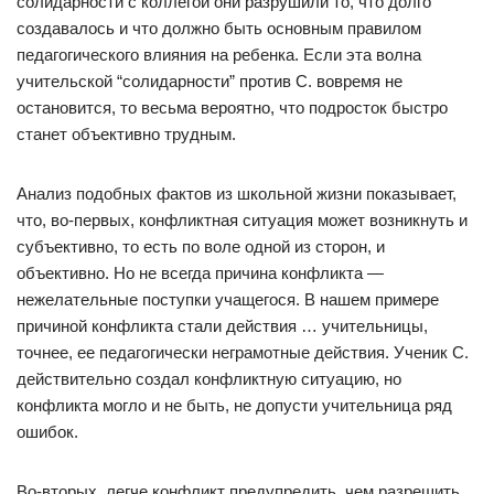
солидарности с коллегой они разрушили то, что долго
создавалось и что должно быть основным правилом
педагогического влияния на ребенка. Если эта волна
учительской “солидарности” против С. вовремя не
остановится, то весьма вероятно, что подросток быстро
станет объективно трудным.
Анализ подобных фактов из школьной жизни показывает,
что, во-первых, конфликтная ситуация может возникнуть и
субъективно, то есть по воле одной из стоpон, и
объективно. Но не всегда пpичина конфликта —
нежелательные поступки учащегося. В нашем примере
причиной конфликта стали действия … учительницы,
точнее, ее педагогически неграмотные действия. Ученик С.
действительно создал конфликтную ситуацию, но
конфликта могло и не быть, не допусти учительница ряд
ошибок.
Во-втоpых, легче конфликт пpедупpедить, чем pазpешить.