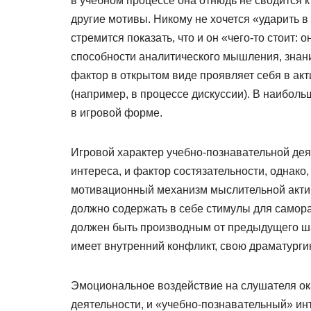
в учебном процессе она отнюдь не сводится к
другие мотивы. Никому не хочется «ударить 
стремится показать, что и он «чего-то стоит:
способности аналитического мышления, знани
фактор в открытом виде проявляет себя в а
(например, в процессе дискуссии). В наибол
в игровой форме.
Игровой характер учебно-познавательной дея
интереса, и фактор состязательности, однако,
мотивационный механизм мыслительной акти
должно содержать в себе стимулы для самора
должен быть производным от предыдущего ша
имеет внутренний конфликт, свою драматургию
Эмоциональное воздействие на слушателя оказ
деятельности, и «учебно-познавательный» инт