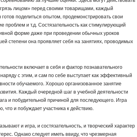
 соревнованию за лучшие оценки. Здесь могут действовать
в грязь лицом» перед своими товарищами, каждый
 он готов поделиться опытом, продемонстрировать свои
е проблем и т.д. Состязательность как стимулирующий
ктивной форме даже при проведении обычных уроков
ьшей степени она проявляет себя на занятиях, проводимых
тельности включает в себя и фактор познавательного
 наряду с этим, и сам по себе выступает как эффективный
вности обучаемого. Хорошо организованное занятие
звития. Каждый очередной шаг в учебной деятельности
га и побудительной причиной для последующего. Игра
, что и побуждает участника к действию.
ывают и игра, и состязательность, и творческий характер
ерес. Однако следует иметь ввиду, что чрезмерная