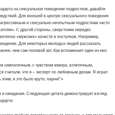
ндарта на сексуальное поведение подростков, давайте
ледствий. Для юношей в центре сексуального поведения
еагрессивным и сексуально неопытным подросткам часто
опляк». С другой стороны, сверстники нередко
отипно «мужских» качеств и поступков. Например,
оведение. Для некоторых молодых людей рассказать
нее, чем сам половой акт. Как вспоминает один из них:
им симпатичным, с чувством юмора, атлетичным,
е считали, что я – эксперт по любовным делам. Я играл
 этим, и это было круто, парни!"»
 и ожидания. Следующая цитата демонстрирует взгляд
ндарта: