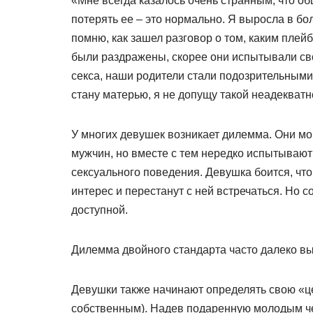
«Мне всегда казалось очень странным, что об
потерять ее – это нормально. Я выросла в бо
помню, как зашел разговор о том, каким плей
были раздражены, скорее они испытывали свое
секса, наши родители стали подозрительными.
стану матерью, я не допущу такой неадекватн
У многих девушек возникает дилемма. Они мо
мужчин, но вместе с тем нередко испытываю
сексуального поведения. Девушка боится, что
интерес и перестанут с ней встречаться. Но с
доступной.
Дилемма двойного стандарта часто далеко вы
Девушки также начинают определять свою «ц
собственным). Надев подаренную молодым чел