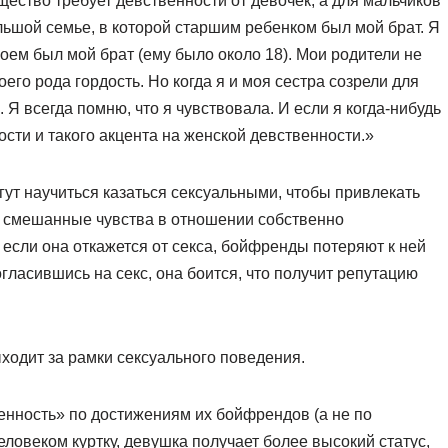
щество требует девственности от девочек, а для мальчиков
льшой семье, в которой старшим ребенком был мой брат. Я
боем был мой брат (ему было около 18). Мои родители не
го рода гордость. Но когда я и моя сестра созрели для
 Я всегда помню, что я чувствовала. И если я когда-нибудь
ости и такого акцента на женской девственности.»
гут научиться казаться сексуальными, чтобы привлекать
т смешанные чувства в отношении собственно
 если она откажется от секса, бойфренды потеряют к ней
огласившись на секс, она боится, что получит репутацию
ходит за рамки сексуального поведения.
енность» по достижениям их бойфрендов (а не по
овеком куртку, девушка получает более высокий статус,