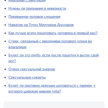
Анальная стимуляция
Нужны ли признания в неверности
Прерванное половое сношение
Нажатие на Точку Миллиона Долларов
Как лучше всего поцеловать человека в первый раз?
Страх, связанный с введением полового члена во
влагалище
Будет ли это грубо, если после поцелуя я вытру свой
рот?
Отвод сексуальной энергии
Сексуальные секреты
Будет ли противно девушке целоваться с парнем, у
которого широкая нижняя губа?