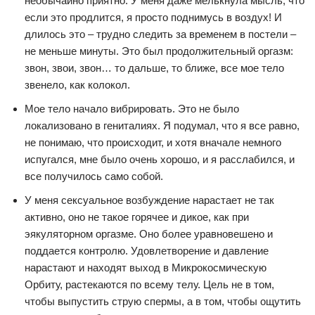
необычайно приятно. У меня даже мелькнула мысль, что
если это продлится, я просто поднимусь в воздух! И
длилось это – трудно следить за временем в постели –
не меньше минуты. Это был продолжительный оргазм:
звон, звои, звон… то дальше, то ближе, все мое тело
звенело, как колокол.
Мое тело начало вибрировать. Это не было
локализовано в гениталиях. Я подумал, что я все равно,
не понимаю, что происходит, и хотя вначале немного
испугался, мне было очень хорошо, и я расслабился, и
все получилось само собой.
У меня сексуальное возбуждение нарастает не так
активно, оно не такое горячее и дикое, как при
эякуляторном оргазме. Оно более уравновешено и
поддается контролю. Удовлетворение и давление
нарастают и находят выход в Микрокосмическую
Орбиту, растекаются по всему телу. Цель не в том,
чтобы выпустить струю спермы, а в том, чтобы ощутить