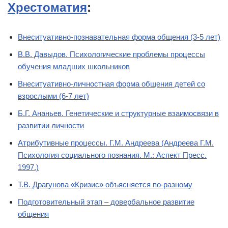
Хрестоматия
:
Внеситуативно-познавательная форма общения (3-5 лет)
В.В. Давыдов. Психологические проблемы процессы
обучения младших школьников
Внеситуативно-личностная форма общения детей со
взрослыми (6-7 лет)
Б.Г. Ананьев. Генетические и структурные взаимосвязи в
развитии личности
Атрибутивные процессы. Г.М. Андреева (Андреева Г.М.
Психология социального познания. М.: Аспект Пресс.
1997.)
Т.В. Драгунова «Кризис» объясняется по-разному
Подготовительный этап – довербальное развитие
общения