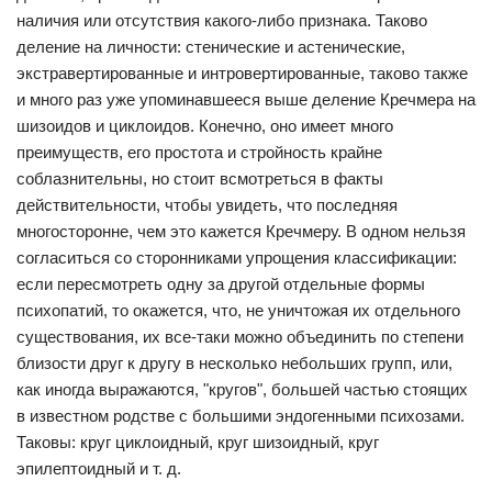
наличия или отсутствия какого-либо признака. Таково
деление на личности: стенические и астенические,
экстравертированные и интровертированные, таково также
и много раз уже упоминавшееся выше деление Кречмера на
шизоидов и циклоидов. Конечно, оно имеет много
преимуществ, его простота и стройность крайне
соблазнительны, но стоит всмотреться в факты
действительности, чтобы увидеть, что последняя
многосторонне, чем это кажется Кречмеру. В одном нельзя
согласиться со сторонниками упрощения классификации:
если пересмотреть одну за другой отдельные формы
психопатий, то окажется, что, не уничтожая их отдельного
существования, их все-таки можно объединить по степени
близости друг к другу в несколько небольших групп, или,
как иногда выражаются, "кругов", большей частью стоящих
в известном родстве с большими эндогенными психозами.
Таковы: круг циклоидный, круг шизоидный, круг
эпилептоидный и т. д.