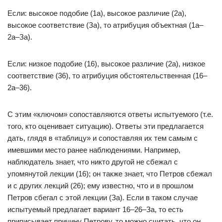
Если: высокое подобие (1а), высокое различие (2а),
высокое соответствие (За), то атрибуция объектная (1а–
2а–За).
Если: низкое подобие (16), высокое различие (2а), низкое
соответствие (36), то атрибуция обстоятельственная (16–
2а–36).
С этим «ключом» сопоставляются ответы испытуемого (т.е.
того, кто оценивает ситуацию). Ответы эти предлагается
дать, глядя в «таблицу» и сопоставляя их тем самым с
имевшими место ранее наблюдениями. Например,
наблюдатель знает, что никто другой не сбежал с
упомянутой лекции (16); он также знает, что Петров сбежал
и с других лекций (26); ему известно, что и в прошлом
Петров сбегал с этой лекции (За). Если в таком случае
испытуемый предлагает вариант 16–26–За, то есть
приписывает причину Петрову, то можно считать, что он