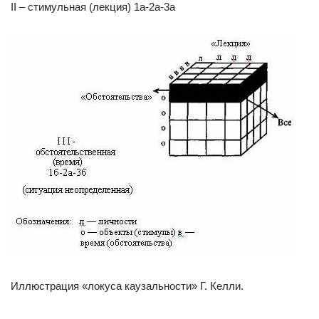
II – стимульная (лекция) 1а-2а-3а
Иллюстрация «локуса каузальности» Г. Келли.