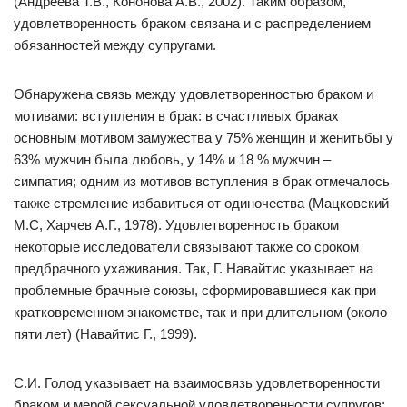
(Андреева Т.В., Кононова А.В., 2002). Таким образом,
удовлетворенность браком связана и с распределением
обязанностей между супругами.
Обнаружена связь между удовлетворенностью браком и
мотивами: вступления в брак: в счастливых браках
основным мотивом замужества у 75% женщин и женитьбы у
63% мужчин была любовь, у 14% и 18 % мужчин –
симпатия; одним из мотивов вступления в брак отмечалось
также стремление избавиться от одиночества (Мацковский
М.С, Харчев А.Г., 1978). Удовлетворенность браком
некоторые исследователи связывают также со сроком
предбрачного ухаживания. Так, Г. Навайтис указывает на
проблемные брачные союзы, сформировавшиеся как при
кратковременном знакомстве, так и при длительном (около
пяти лет) (Навайтис Г., 1999).
С.И. Голод указывает на взаимосвязь удовлетворенности
браком и мерой сексуальной удовлетворенности супругов: