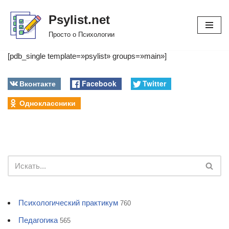
Psylist.net
Перейти
Просто о Психологии
к
содержимому
[pdb_single template=»psylist» groups=»main»]
Вконтакте
Facebook
Twitter
Одноклассники
Психологический практикум
760
Педагогика
565