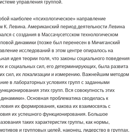
системе управления группой.
обой наиболее «психологическое» направление
м К. Левина. Американский период деятельности Левина
ался с создания в Массачусетсском технологическом
пповой динамики (позже был перенесен в Мичиганский
правление исследований в этом центре опиралось на
ная идея теории поля, что законы социального поведения
ких и социальных сил, его детерминирующих, была развита
этих сил, их локализации и измерению. Важнейшим методом
ание в лабораторных условиях групп с заданными
нкционирования этих групп. Вся совокупность этих
 динамики». Основная проблематика сводилась к
словия их формирования, какова их взаимосвязь с
словия их успешного функционирования. Большое
зования таких характеристик группы, как нормы,
отивов и групповых целей, наконец, лидерство в группах.