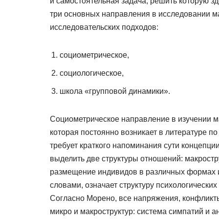
и самостоятельная задача, решить которую з
три основных направления в исследовании м
исследовательских подходов:
социометрическое,
социологическое,
школа «групповой динамики».
Социометрическое направление в изучении ма
которая постоянно возникает в литературе п
требует краткого напоминания сути концепции
выделить две структуры отношений: макростр
размещение индивидов в различных формах их
словами, означает структуру психологически
Согласно Морено, все напряжения, конфликт
микро и макроструктур: система симпатий и