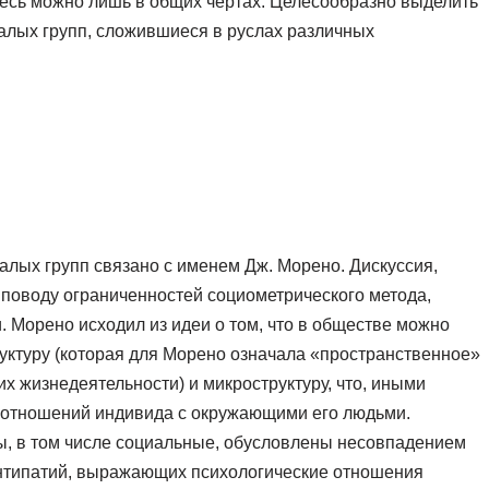
десь можно лишь в общих чертах. Целесообразно выделить
алых групп, сложившиеся в руслах различных
лых групп связано с именем Дж. Морено. Дискуссия,
о поводу ограниченностей социометрического метода,
. Морено исходил из идеи о том, что в обществе можно
уктуру (которая для Морено означала «пространственное»
 жизнедеятельности) и микроструктуру, что, иными
х отношений индивида с окружающими его людьми.
ы, в том числе социальные, обусловлены несовпадением
 антипатий, выражающих психологические отношения