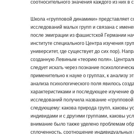
соотносительного значения каждого из них в 
Школа «групповой динамики» представляет с
исследований малых групп и связана с имене
после эмиграции из фашистской Германии нач
институте специального Центра изучения гру
университет, где существует до сих пор). На
созданную Левиным «теорию поля». Централь
следует искать через познание психологичес
применительно к науке о группах, к анализу 
анализа психологического поля явилось созд
характеристиками и последующее изучение фу
исследований получила название «групповой
следующему: какова природа групп, каковы у
индивидами и с другими группами, каковы у
внимание было также уделено проблемам обра
сплоченность, соотношение индивидуальных м