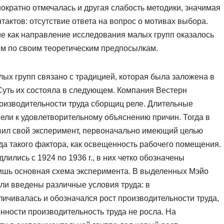
ократно отмечалась и другая слабость методики, значимая
актов: отсутствие ответа на вопрос о мотивах выбора.
е как направление исследования малых групп оказалось
м по своим теоретическим предпосылкам.
ых групп связано с традицией, которая была заложена в
Суть их состояла в следующем. Компания Вестерн
оизводительности труда сборщиц реле. Длительные
ели к удовлетворительному объяснению причин. Тогда в
авил свой эксперимент, первоначально имеющий целью
да такого фактора, как освещенность рабочего помещения.
ились с 1924 по 1936 г., в них четко обозначены
лишь основная схема эксперимента. В выделенных Мэйо
ли введены различные условия труда: в
ичивалась и обозначался рост производительности труда,
нности производительность труда не росла. На