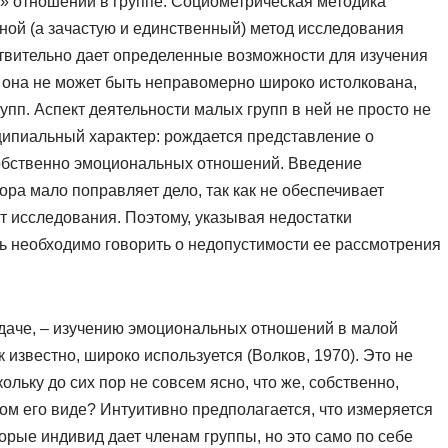
» отношений в группе. Социометрическая методика
вной (а зачастую и единственный) метод исследования
ствительно дает определенные возможности для изучения
 она не может быть неправомерно широко истолкована,
пп. Аспект деятельности малых групп в ней не просто не
ципиальный характер: рождается представление о
собственно эмоциональных отношений. Введение
ра мало поправляет дело, так как не обеспечивает
т исследования. Поэтому, указывая недостатки
ь необходимо говорить о недопустимости ее рассмотрения
адаче, – изучению эмоциональных отношений в малой
 известно, широко используется (Волков, 1970). Это не
кольку до сих пор не совсем ясно, что же, собственно,
ом его виде? Интуитивно предполагается, что измеряется
орые индивид дает членам группы, но это само по себе