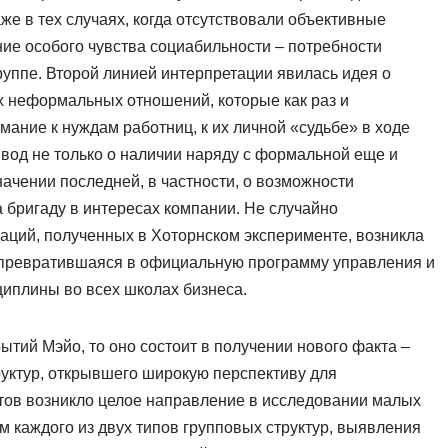
аже в тех случаях, когда отсутствовали объективные
ние особого чувства социабильности – потребности
уппе. Второй линией интерпретации явилась идея о
х неформальных отношений, которые как раз и
мание к нуждам работниц, к их личной «судьбе» в ходе
вод не только о наличии наряду с формальной еще и
начении последней, в частности, о возможности
а бригаду в интересах компании. Не случайно
аций, полученных в Хоторнском эксперименте, возникла
 превратившаяся в официальную программу управления и
иплины во всех школах бизнеса.
рытий Мэйо, то оно состоит в получении нового факта –
руктур, открывшего широкую перспективу для
тов возникло целое направление в исследовании малых
м каждого из двух типов групповых структур, выявления