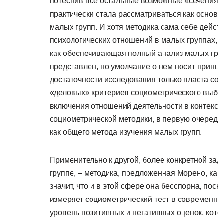
потеснив все остальные возможные «сечения
практически стала рассматриваться как осно
малых групп. И хотя методика сама себе дей
психологических отношений в малых группах,
как обеспечивающая полный анализ малых гру
представлен, но умолчание о нем носит прин
достаточности исследования только пласта 
«деловых» критериев социометрического выбо
включения отношений деятельности в контекс
социометрической методики, в первую очеред
как общего метода изучения малых групп.
Применительно к другой, более конкретной з
группе, – методика, предложенная Морено, как
значит, что и в этой сфере она бесспорна, пос
измеряет социометрический тест в современн
уровень позитивных и негативных оценок, кот