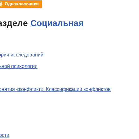
Одноклассники
азделе
Социальная
ория исследований
ьной психологии
онятия «конфликт». Классификации конфликтов
ости