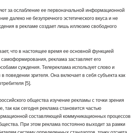
куют за ослабление ее первоначальной информационной
ие далеко не безупречного эстетического вкуса и не
ждения в рекламе создает лишь иллюзию свободного
вает, что в настоящее время ее основной функцией
с самоформирования, реклама заставляет его
собами суждения. Телереклама использует слово и
 в поведении зрителя. Она включает в себя субъекта как
требителя [5].
оссийского общества изучение рекламы с точки зрения
, так как сегодня реклама становится частью
ормационной составляющей коммуникационных процессов
общества. При этом реклама постоянно выходит за рамки
ителям систему определенных стандартов, точку отсчета