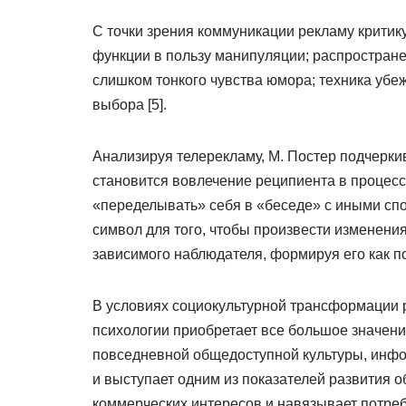
С точки зрения коммуникации рекламу крити
функции в пользу манипуляции; распространен
слишком тонкого чувства юмора; техника убе
выбора [5].
Анализируя телерекламу, М. Постер подчерки
становится вовлечение реципиента в процес
«переделывать» себя в «беседе» с иными спо
символ для того, чтобы произвести изменения
зависимого наблюдателя, формируя его как по
В условиях социокультурной трансформации р
психологии приобретает все большое значение
повседневной общедоступной культуры, инф
и выступает одним из показателей развития 
коммерческих интересов и навязывает потреб