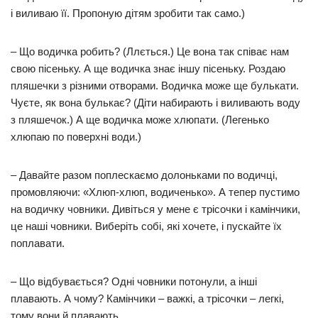
і виливаю її. Пропоную дітям зробити так само.)
– Що водичка робить? (Ллється.) Це вона так співає нам
свою пісеньку. А ще водичка знає іншу пісеньку. Роздаю
пляшечки з різними отворами. Водичка може ще булькати.
Чуєте, як вона булькає? (Діти набирають і виливають воду
з пляшечок.) А ще водичка може хлюпати. (Легенько
хлюпаю по поверхні води.)
– Давайте разом поплескаємо долоньками по водичці,
промовляючи: «Хлюп-хлюп, водиченько». А тепер пустимо
на водичку човники. Дивіться у мене є трісочки і камінчики,
це наші човники. Виберіть собі, які хочете, і пускайте їх
поплавати.
– Що відбувається? Одні човники потонули, а інші
плавають. А чому? Камінчики – важкі, а трісочки – легкі,
тому вони й плавають.