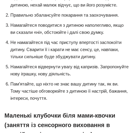
дитиною, нехай малюк відчує, що ви його розумієте.
Правильно збалансуйте покарання та заохочування.
Намагайтеся поводитися з дитиною наполегливо, якщо
ви сказали «ні», обстоюйте і далі свою думку.
Не намагайтеся під час приступу впертості заспокоїти
дитину. Сварити її і карати не має сенсу, це, навпаки,
тільки сильніше буде збуджувати дитину.
Намагайтеся відвернути увагу від капризів. Запропонуйте
нову іграшку, нову діяльність.
Пам’ятайте, що ніхто не знає вашу дитину так, як ви.
Тому частіше обговорюйте з дитиною її настрій, бажання,
інтереси, почуття.
Маленькі клубочки біля мами-квочки
(заняття із сенсорного виховання в