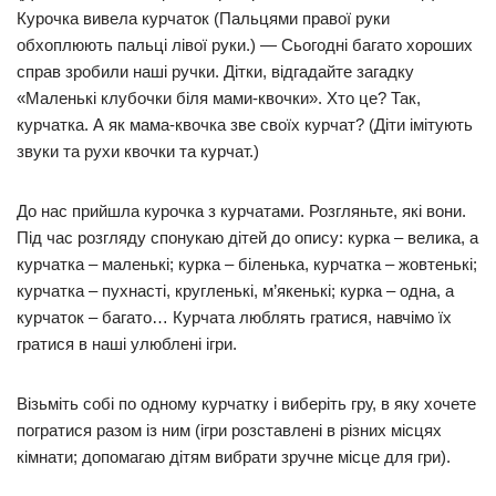
Курочка вивела курчаток (Пальцями правої руки
обхоплюють пальці лівої руки.) — Сьогодні багато хороших
справ зробили наші ручки. Дітки, відгадайте загадку
«Маленькі клубочки біля мами-квочки». Хто це? Так,
курчатка. А як мама-квочка зве своїх курчат? (Діти імітують
звуки та рухи квочки та курчат.)
До нас прийшла курочка з курчатами. Розгляньте, які вони.
Під час розгляду спонукаю дітей до опису: курка – велика, а
курчатка – маленькі; курка – біленька, курчатка – жовтенькі;
курчатка – пухнасті, кругленькі, м’якенькі; курка – одна, а
курчаток – багато… Курчата люблять гратися, навчімо їх
гратися в наші улюблені ігри.
Візьміть собі по одному курчатку і виберіть гру, в яку хочете
погратися разом із ним (ігри розставлені в різних місцях
кімнати; допомагаю дітям вибрати зручне місце для гри).