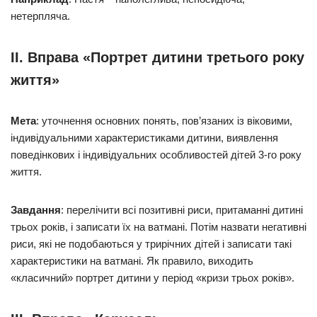
нетерпляча.
II. Вправа «Портрет дитини третього року
життя»
Мета
: уточнення основних понять, пов’язаних із віковими,
індивідуальними характеристиками дитини, виявлення
поведінкових і індивідуальних особливостей дітей 3-го року
життя.
Завдання
: перелічити всі позитивні риси, притаманні дитині
трьох років, і записати їх на ватмані. Потім назвати негативні
риси, які не подобаються у трирічних дітей і записати такі
характеристики на ватмані. Як правило, виходить
«класичний» портрет дитини у період «кризи трьох років».