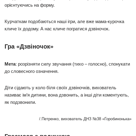
орієнтуючись на форму.
Курчаткам подобаються наші ігри, але вже мама-курочка
кличе їх додому. А нас кличе погратися дзвіночок.
Гра «Дзвіночок»
Мета
: розрізняти силу звучання (тихо – голосно), спонукати
до словесного означення.
Діти сідають у коло біля своїх дзвіночків, вихователь
називає ім’я дитини, вона дзвонить, а інші діти коментують,
як подзвонили.
/.Петренко, вихователь ДНЗ №38 «Горобинонька»