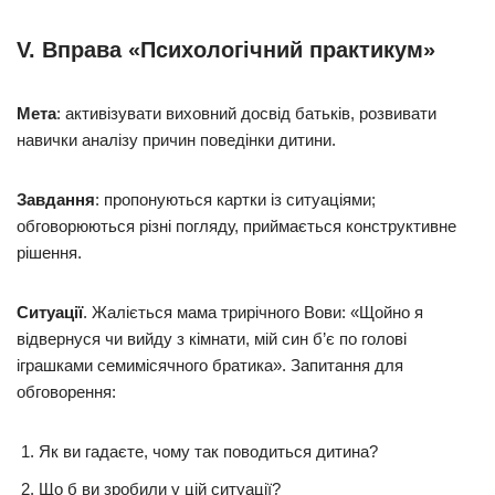
V. Вправа «Психологічний практикум»
Мета
: активізувати виховний досвід батьків, розвивати
навички аналізу причин поведінки дитини.
Завдання
: пропонуються картки із ситуаціями;
обговорюються різні погляду, приймається конструктивне
рішення.
Ситуації
. Жаліється мама трирічного Вови: «Щойно я
відвернуся чи вийду з кімнати, мій син б’є по голові
іграшками семимісячного братика». Запитання для
обговорення:
Як ви гадаєте, чому так поводиться дитина?
Що б ви зробили у цій ситуації?