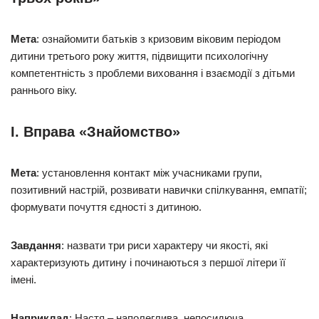
Мета
: ознайомити батьків з кризовим віковим періодом
дитини третього року життя, підвищити психологічну
компетентність з проблеми виховання і взаємодії з дітьми
раннього віку.
І. Вправа «Знайомство»
Мета
: установлення контакт між учасниками групи,
позитивний настрій, розвивати навички спілкування, емпатії;
формувати почуття єдності з дитиною.
Завдання
: назвати три риси характеру чи якості, які
характеризують дитину і починаються з першої літери її
імені.
Наприклад
: Настя – наполеглива, непосидюча,