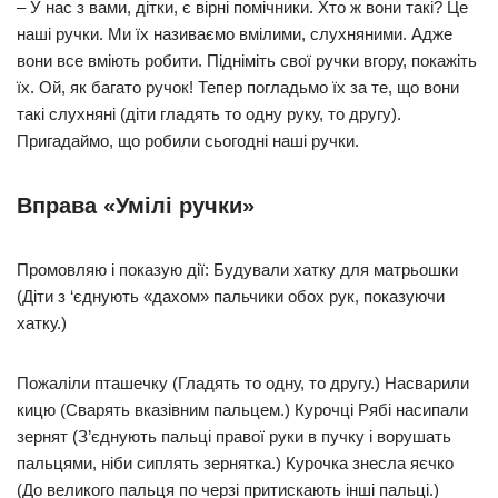
– У нас з вами, дітки, є вірні помічники. Хто ж вони такі? Це
наші ручки. Ми їх називаємо вмілими, слухняними. Адже
вони все вміють робити. Підніміть свої ручки вгору, покажіть
їх. Ой, як багато ручок! Тепер погладьмо їх за те, що вони
такі слухняні (діти гладять то одну руку, то другу).
Пригадаймо, що робили сьогодні наші ручки.
Вправа «Умілі ручки»
Промовляю і показую дії: Будували хатку для матрьошки
(Діти з ‘єднують «дахом» пальчики обох рук, показуючи
хатку.)
Пожаліли пташечку (Гладять то одну, то другу.) Насварили
кицю (Сварять вказівним пальцем.) Курочці Рябі насипали
зернят (З’єднують пальці правої руки в пучку і ворушать
пальцями, ніби сиплять зернятка.) Курочка знесла яєчко
(До великого пальця по черзі притискають інші пальці.)