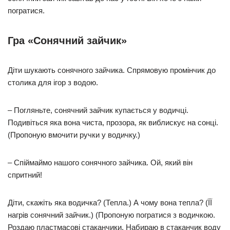
погратися.
Гра «Сонячний зайчик»
Діти шукають сонячного зайчика. Спрямовую промінчик до
столика для ігор з водою.
– Погляньте, сонячний зайчик купається у водичці.
Подивіться яка вона чиста, прозора, як виблискує на сонці.
(Пропоную вмочити ручки у водичку.)
– Спіймаймо нашого сонячного зайчика. Ой, який він
спритний!
Діти, скажіть яка водичка? (Тепла.) А чому вона тепла? (ЇЇ
нагрів сонячний зайчик.) (Пропоную погратися з водичкою.
Роздаю пластмасові стаканчики. Набираю в стаканчик воду