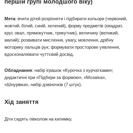
першій групі молодшого віку)
Мета
: вчити дітей розрізняти і підбирати кольори (червоний,
жовтий, білий, синій, зелений), форму предметів (квадрат,
круг, овал, прямокутник, трикутник), величину (великий,
малий); розвивати мислення, увагу, мовлення, дрібну
моторику пальців рук; формувати просторове уявлення,
вдосконалювати чуттєвий досвід.
Обладнання
: набір іграшок «Курочка з курчатками»;
дидактичні ігри «Підбери за формою», «Мозаїка»,
«Шнурівка», набір дзвіночків (7 штук).
Хід заняття
Діти сидять півколом на килимку.