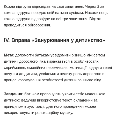
Кожна підгрупа відповідає на свої запитання. Через З хв
кожна підгрупа передає свій ватман сусідам. Насамкінець
кожна підгрупа відповідає на всі три запитання. Відтак
проводиться обговорення.
IV. Вправа «Занурювання у дитинство»
Мета
: допомогти батькам усвідомити різницю між світом
дитини і дорослого, яка виражається в особливостях
сприймання, емоційних переживань, мотивації; відчути теплі
почуття до дитини, усвідомити велику роль дорослого в
процесі формування особистості дитини раннього віку.
Завдання
: батькам пропонують уявити себе маленькою
дитиною; ведучий використовує текст, складений за
принципом візуалізації; для його проведення можна
використовувати релаксаційну музику.