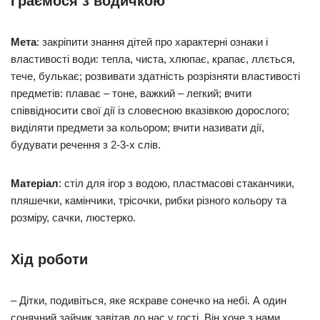
Граємося з водичкою
Мета
: закріпити знання дітей про характерні ознаки і
властивості води: тепла, чиста, хлюпає, крапає, ллється,
тече, булькає; розвивати здатність розрізняти властивості
предметів: плаває – тоне, важкий – легкий; вчити
співвідносити свої дії із словесною вказівкою дорослого;
виділяти предмети за кольором; вчити називати дії,
будувати речення з 2-3-х слів.
Матеріал
: стіл для ігор з водою, пластмасові стаканчики,
пляшечки, камінчики, трісочки, рибки різного кольору та
розміру, сачки, люстерко.
Хід роботи
– Дітки, подивіться, яке яскраве сонечко на небі. А один
сонячний зайчик завітав до нас у гості. Він хоче з нами