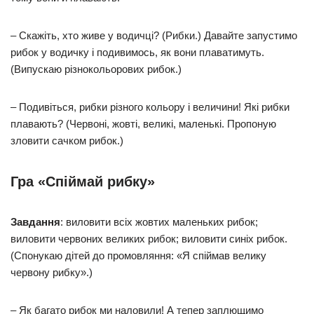
– Скажіть, хто живе у водичці? (Рибки.) Давайте запустимо
рибок у водичку і подивимось, як вони плаватимуть.
(Випускаю різнокольорових рибок.)
– Подивіться, рибки різного кольору і величини! Які рибки
плавають? (Червоні, жовті, великі, маленькі. Пропоную
зловити сачком рибок.)
Гра «Спіймай рибку»
Завдання
: виловити всіх жовтих маленьких рибок;
виловити червоних великих рибок; виловити синіх рибок.
(Спонукаю дітей до промовляння: «Я спіймав велику
червону рибку».)
– Як багато рибок ми наловили! А тепер заплющимо