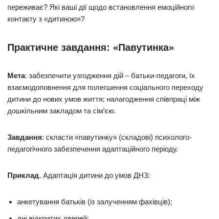
переживає? Які ваші дії щодо встановлення емоційного
контакту з «дитиною»?
Практичне завдання: «Павутинка»
Мета
: забезпечити узгодження дій – батьки-педагоги, їх
взаємодоповнення для полегшення соціального переходу
дитини до нових умов життя; налагодження співпраці між
дошкільним закладом та сім’єю.
Завдання
: скласти «павутинку» (складові) психолого-
педагогічного забезпечення адаптаційного періоду.
Приклад
. Адаптація дитини до умов ДНЗ:
анкетування батьків (із залученням фахівців);
дні відкритих дверей;