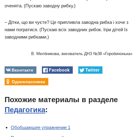
оченята. (Пускаю заводну рибку.)
– Дітки, що ви чуєте? Це припливла заводна рибка і хоче з
нами погратися. (Пускаю всіх заводних рибок. Ігри дітей Із
заводними рибками.)
В. Мелбникова, вихователь ДНЗ №38 «Горобинонька»
Вконтакте
Facebook
Twitter
Одноклассники
Похожие материалы в разделе
Педагогика
:
Обобщающее упражнение 1