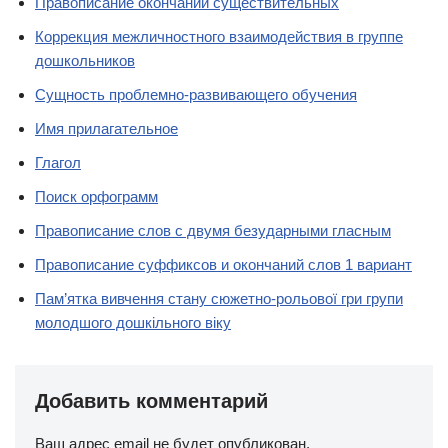
Правописание окончаний существительных
Коррекция межличностного взаимодействия в группе
дошкольников
Сущность проблемно-развивающего обучения
Имя прилагательное
Глагол
Поиск орфограмм
Правописание слов с двумя безударными гласным
Правописание суффиксов и окончаний слов 1 вариант
Пам’ятка вивчення стану сюжетно-рольової гри групи
молодшого дошкільного віку
Добавить комментарий
Ваш адрес email не будет опубликован.