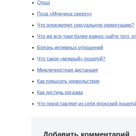
Отказ
Поза «Мужчина сверху»
Что определяет сексуальную ориентацию?
Что же все-таки более важно: найти того, к
Боязнь интимных отношений
Что такое «мокрый» поцелуй?
Межличностная дистанция
Как повысить удовольствие
Как достичь оргазма
Что представляет из себя японский поцелу
Добавить комментарий