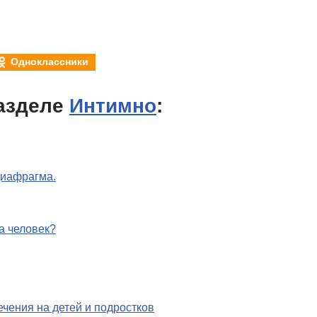
Одноклассники
азделе
Интимно
:
диафрагма.
а человек?
чения на детей и подростков