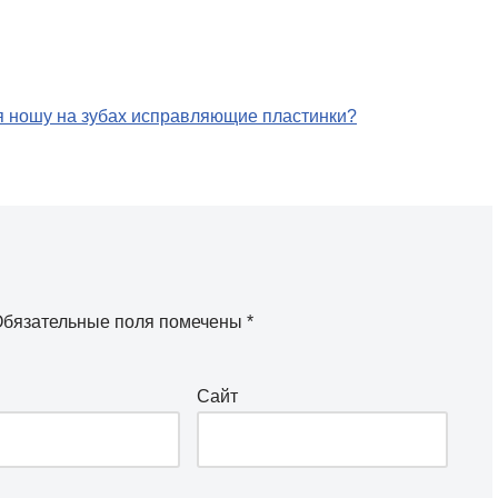
о я ношу на зубах исправляющие пластинки?
бязательные поля помечены
*
Сайт