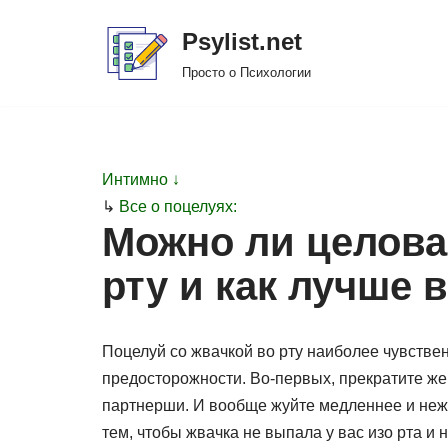
Psylist.net
Перейти
Просто о Психологии
к
содержимому
Интимно ↓
↳
Все о поцелуях:
Можно ли целова
рту и как лучше 
Поцелуй со жвачкой во рту наиболее чувствен
предосторожности. Во-первых, прекратите жев
партнерши. И вообще жуйте медленнее и нежн
тем, чтобы жвачка не выпала у вас изо рта и 