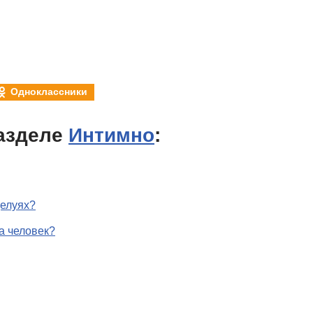
Одноклассники
азделе
Интимно
:
целуях?
а человек?