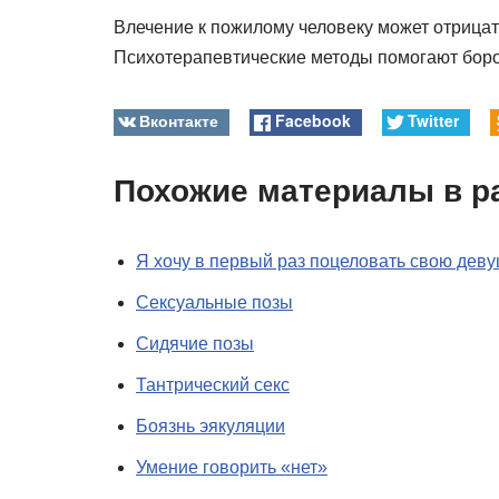
Влечение к пожилому человеку может отрица
Психотерапевтические методы помогают боро
Вконтакте
Facebook
Twitter
Похожие материалы в р
Я хочу в первый раз поцеловать свою деву
Сексуальные позы
Сидячие позы
Тантрический секс
Боязнь эякуляции
Умение говорить «нет»