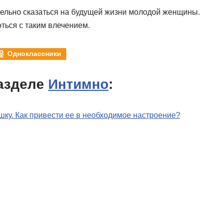
тельно сказаться на будущей жизни молодой женщины.
ться с таким влечением.
Одноклассники
азделе
Интимно
:
шку. Как привести ее в необходимое настроение?