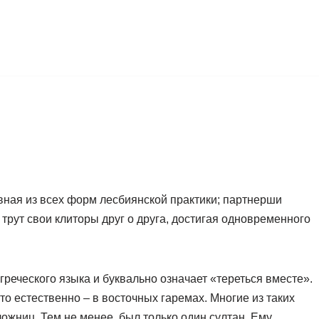
вная из всех форм лесбиянской практики; партнерши
рут свои клиторы друг о друга, достигая одновременного
греческого языка и буквально означает «тереться вместе».
то естественно – в восточных гаремах. Многие из таких
ложниц. Тем не менее, был только один султан. Ему