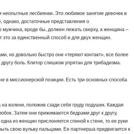
и неопытные лесбиянки. Это любимое занятие девочек в
, однако, достаточные представления о
о мужчина, вроде бы, должен лежать сверху, а женщина –
т это за единственный способ и для двух женщин.
ми, но довольно быстро они «теряют контакт», все более
г другу боль. Клитор слишком упрятан для трибадизма.
не в миссионерской позиции. Есть три основных способа
 на колени, положив сзади себя груду подушек. Каждая
обок. Затем они прижимаются бедрами друг к другу,
 одна из женщин прислоняется спиной к стене, то ее руки
крыть свою вульву пальцами. Ее партнерша придвигается к