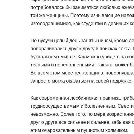
потребовалось бы заниматься любовью ежечас
той же женщины. Поэтому изнывающие налож
изголодавшимися, как студентки в девичьих к
Не будучи целый день заняты ничем, кроме л
поворачивались друг к другу в поисках секса
буквальном смысле. Как можно увидеть на из
тесными и переполненными. Так что, может б
Во всем этом море тел женщина, повернувшая
запросто могла оказаться на своей подружке.
Как современная лесбиянская практика, триб
трудноосуществимым и болезненным. Свести 
невозможно. Более того, по мере возрастани
друг о друга все сильнее и сильнее, забывая
этим очаровательным пушистым холмиком.