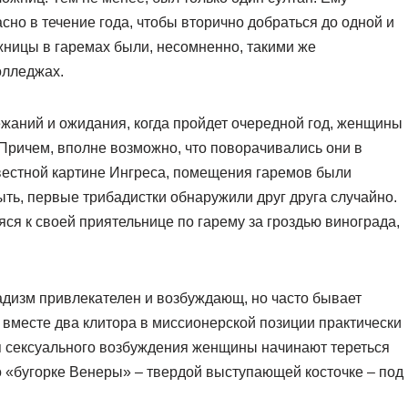
но в течение года, чтобы вторично добраться до одной и
ницы в гаремах были, несомненно, такими же
олледжах.
ежаний и ожидания, когда пройдет очередной год, женщины
. Причем, вполне возможно, что поворачивались они в
вестной картине Ингреса, помещения гаремов были
ыть, первые трибадистки обнаружили друг друга случайно.
ся к своей приятельнице по гарему за гроздью винограда,
адизм привлекателен и возбуждающ, но часто бывает
вместе два клитора в миссионерской позиции практически
я сексуального возбуждения женщины начинают тереться
 о «бугорке Венеры» – твердой выступающей косточке – под