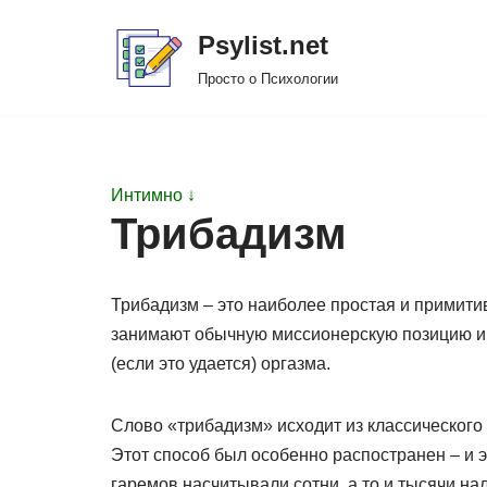
Psylist.net
Перейти
Просто о Психологии
к
содержимому
Интимно ↓
Трибадизм
Трибадизм – это наиболее простая и примити
занимают обычную миссионерскую позицию и т
(если это удается) оргазма.
Слово «трибадизм» исходит из классического 
Этот способ был особенно распостранен – и э
гаремов насчитывали сотни, а то и тысячи на