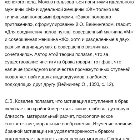
женского пола. Можно пользоваться понятиями идеального
мужчины «М» и идеальной женщины «Ж» только как
типичными половыми формами. «Закон полового
притяжения», сформулированный О. Вейнингером, гласит:
«Для соединения полов нужны совершенный мужчина «М»
и совершенная женщина «Ж», хотя и разделенные в двух
разных индивидуумах в совершенно различных
сочетаниях». Автор этой теории полагал, что за
существование института брака говорит тот факт, что
наличие громадного количества промежуточных ступеней
позволяет найти двух индивидуумов, наиболее
подходящих друг другу (Вейнингер О., 1990, с. 12).
С.В. Ковалев полагает, что мотивация вступления в брак
включает по крайней мере пять типов: любовь, духовную
близость, материальный расчет, психологическое
соответствие, моральные соображения. Изучение влияния
брачной мотивации на удовлетворенность браком
подтверждает важность двух первых мотивов. Среди тех,