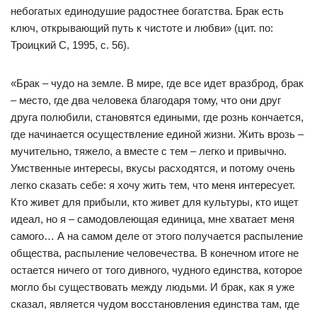
небогатых единодушие радостнее богатства. Брак есть
ключ, открывающий путь к чистоте и любви» (цит. по:
Троицкий С, 1995, с. 56).
«Брак – чудо на земле. В мире, где все идет вразброд, брак
– место, где два человека благодаря тому, что они друг
друга полюбили, становятся едиными, где рознь кончается,
где начинается осуществление единой жизни. Жить врозь –
мучительно, тяжело, а вместе с тем – легко и привычно.
Умственные интересы, вкусы расходятся, и потому очень
легко сказать себе: я хочу жить тем, что меня интересует.
Кто живет для прибыли, кто живет для культуры, кто ищет
идеал, но я – самодовлеющая единица, мне хватает меня
самого… А на самом деле от этого получается распыление
общества, распыление человечества. В конечном итоге не
остается ничего от того дивного, чудного единства, которое
могло бы существовать между людьми. И брак, как я уже
сказал, является чудом восстановления единства там, где