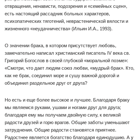
отвращения, ненависти, подозрения и «семейных сцен»,
есть настоящий рассадник больных характеров,
психопатических тяготений, неврастенической вялости и
жизненного «неудачничества» (Ильин И.А., 1993).
О значении брака, в котором присутствует любовь,
замечательно написал христианский писатель IV века св.
Григорий Богослов в своей глубокой «моральной поэме»:
«Смотри, что дает людям союз любви, «мудрый брак». Кто,
как не брак, соединил море и сушу важной дорогой и
объединил раздельное друг от друга?
Но есть и еще более высокое и лучшее. Благодаря браку
мы являемся руками, ушами и ногами друг для друга;
благодаря ему мы получаем двойную силу, к великой
радости друзей и горю врагов. Общие заботы уменьшают
затруднения. Общие радости становятся приятнее.
Радостнее является богатство благодаря единодушию. А у